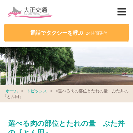
電話でタクシーを呼ぶ
24時間受付
ホーム
>
トピックス
>
<選べる肉の部位とたれの量 ぶた丼の
『とん田』
選べる肉の部位とたれの量 ぶた丼
の『とん田』