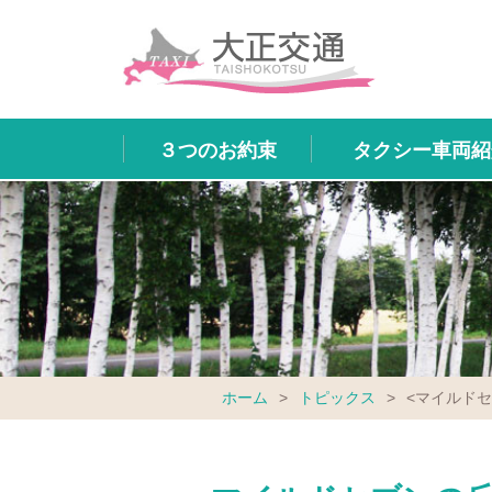
３つのお約束
タクシー車両紹
ホーム
>
トピックス
>
<マイルド