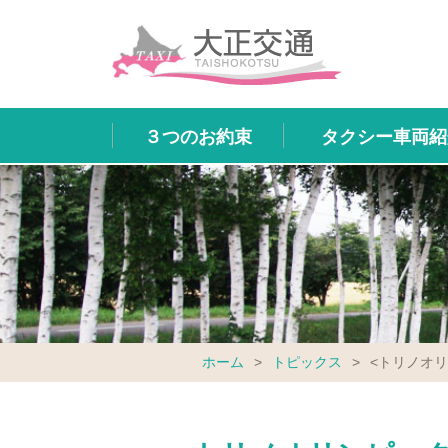
３つのお約束
タクシー車両紹
ホーム
>
トピックス
>
<トリノオ