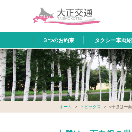
３つのお約束
タクシー車両紹
ホーム
>
トピックス
>
<十勝は一