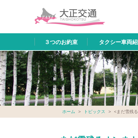
３つのお約束
タクシー車両紹
ホーム
>
トピックス
>
<まだ雪残