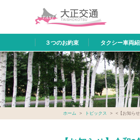
３つのお約束
タクシー車両紹
ホーム
>
トピックス
>
<【お知らせ