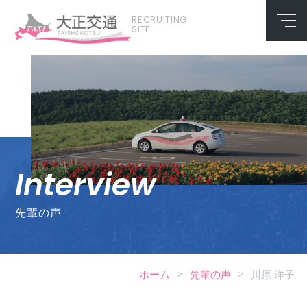
RECRUITING
SITE
Interview
先輩の声
ホーム
>
先輩の声
>
川原 洋子